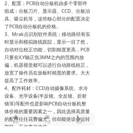
2、配置：PCB自动分板机由多个零部件
组成：分板刀片、显示器、CCD、分板治
具、吸尘机等，这些核心部分的配置决定
了PCB自动分板机的价格。
3、Mrak点识别软件系统：移动路径有实
时显示和模拟路线跟踪，显示一目了然，
自动对位校正功能，切割精度更高，PCB
只要在X.Y轴正负3MM之内的范围内放
偏，机器视觉都可以进行自动路线校正，
放宽了操作员在放板时精度的要求。大大
提高了工作效率。
4、配件耗材：CCD自动摄像系统、水冷
设备、光学设备(半反镜、全反镜、折射
镜等)等配件也是影响PCB自动分板机整
体价格的重要因素之一，因此选择高质量
낀
뀵
끅
的配件往往花费偏大，但却能使设备运转
首页
产品
电话
顺畅，工作事半功倍。